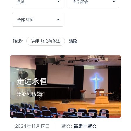
筛选:
讲师: 张心玮传道
清除
2024年11月17日
聚会:
福康宁聚会​