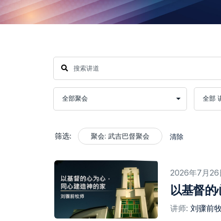
筛选:
聚会: 武吉巴督聚会​
清除
2026年7月2
以基督的
讲师:
刘骤前