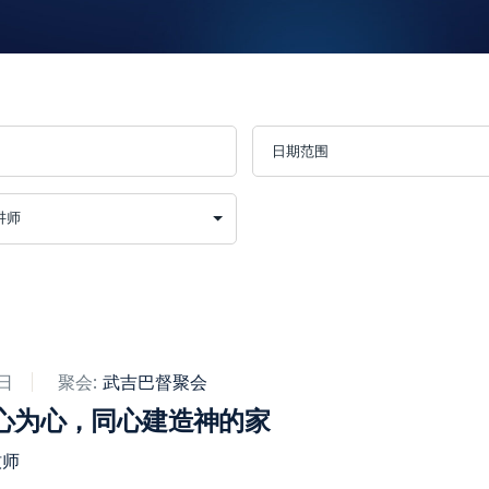
6日
聚会:
武吉巴督聚会​
心为心，同心建造神的家
牧师