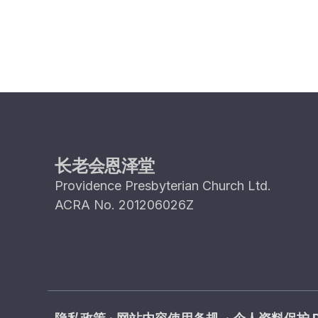
长老会恩泽堂
Providence Presbyterian Church Ltd.
ACRA No. 201206026Z