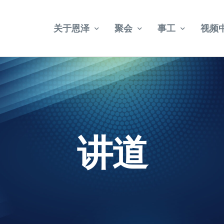
关于恩泽
聚会
事工
视频
教会简介
乌节路聚会
宣教
武吉巴督聚会
牧者介绍
社会关怀
福康宁聚会
教会法规
讲道
年册事工报告
2024 – 2028 五年目标