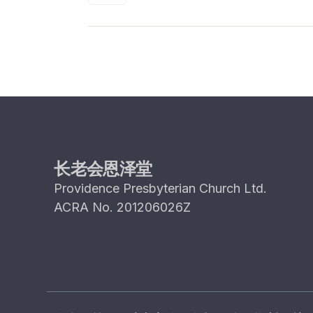
长老会恩泽堂
Providence Presbyterian Church Ltd.
ACRA No. 201206026Z