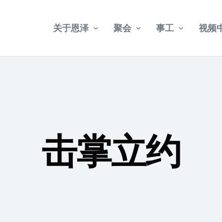
关于恩泽
聚会
事工
视频
教会简介
乌节路聚会
宣教
武吉巴督聚会
牧者介绍
社会关怀
福康宁聚会
教会法规
击掌立约
年册事工报告
2024 – 2028 五年目标