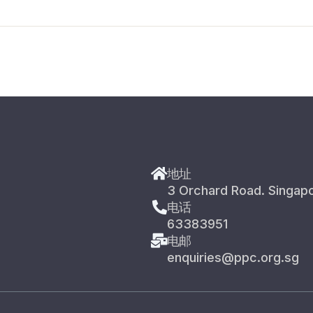
地址
3 Orchard Road. Singap
电话
63383951
电邮
enquiries@ppc.org.sg