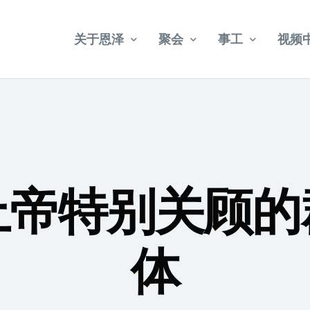
关于恩泽
聚会
事工
视频
教会简介
乌节路聚会
宣教
武吉巴督聚会
牧者介绍
社会关怀
福康宁聚会
教会法规
上帝特别关顾的
年册事工报告
2024 – 2028 五年目标
体