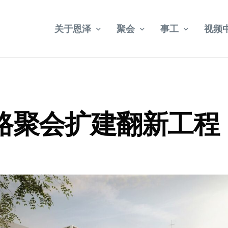
关于恩泽
聚会
事工
视频
教会简介
乌节路聚会
宣教
武吉巴督聚会
牧者介绍
社会关怀
路聚会扩建翻新工程
福康宁聚会
教会法规
年册事工报告
2024 – 2028 五年目标