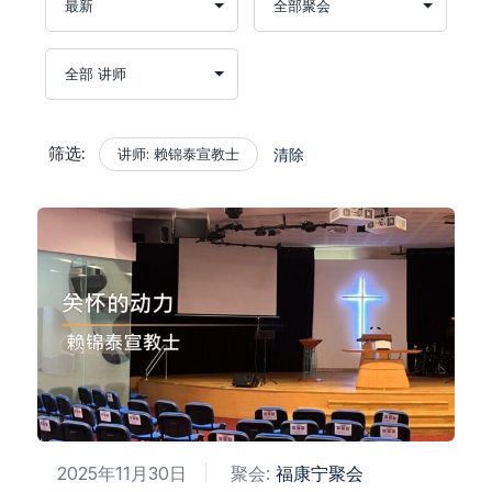
筛选:
讲师: 赖锦泰宣教士
清除
2025年11月30日
聚会:
福康宁聚会​