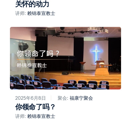
关怀的动力
讲师:
赖锦泰宣教士
2025年6月8日
聚会:
福康宁聚会​
你领命了吗？
讲师:
赖锦泰宣教士