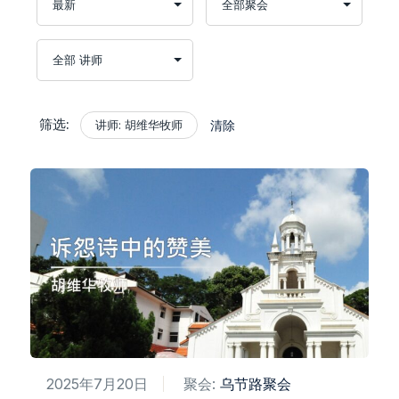
筛选:
讲师: 胡维华牧师
清除
2025年7月20日
聚会:
乌节路聚会