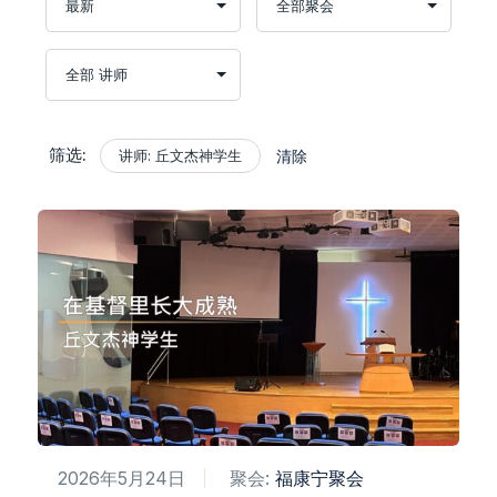
筛选:
讲师: 丘文杰神学生
清除
2026年5月24日
聚会:
福康宁聚会​