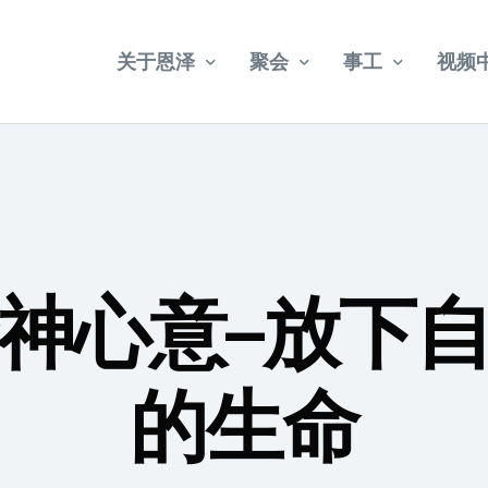
关于恩泽
聚会
事工
视频
教会简介
乌节路聚会
宣教
武吉巴督聚会
牧者介绍
社会关怀
福康宁聚会
教会法规
神心意–放下
年册事工报告
2024 – 2028 五年目标
的生命