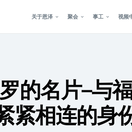
关于恩泽
聚会
事工
视频
教会简介
乌节路聚会
宣教
武吉巴督聚会
牧者介绍
社会关怀
福康宁聚会
教会法规
罗的名片–与
年册事工报告
2024 – 2028 五年目标
紧紧相连的身